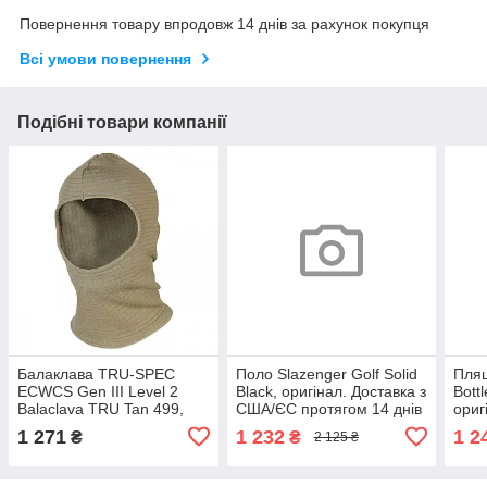
Повернення товару впродовж 14 днів за рахунок покупця
Всі умови повернення
Подібні товари компанії
Балаклава TRU-SPEC
Поло Slazenger Golf Solid
Пляш
ECWCS Gen III Level 2
Black, оригінал. Доставка з
Bott
Balaclava TRU Tan 499,
США/ЄС протягом 14 днів
ориг
оригінал. Доставка з США/
ЄС п
1 271
1 232
1 2
₴
₴
2 125 ₴
ЄС протягом 14 днів