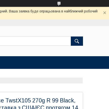
хідний. Ваша заявка буде опрацьована в найближчий робочий
ce TwstX105 270g R 99 Black,
ставка з США/ЄС протягом 14