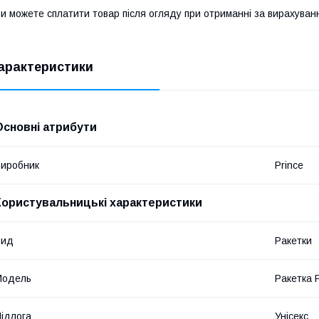
и можете сплатити товар після огляду при отриманні за вирахува
арактеристики
Основні атрибути
иробник
Prince
Користувальницькі характеристики
Вид
Ракетки
Мoдель
Ракетка 
ідлога
Унісекс