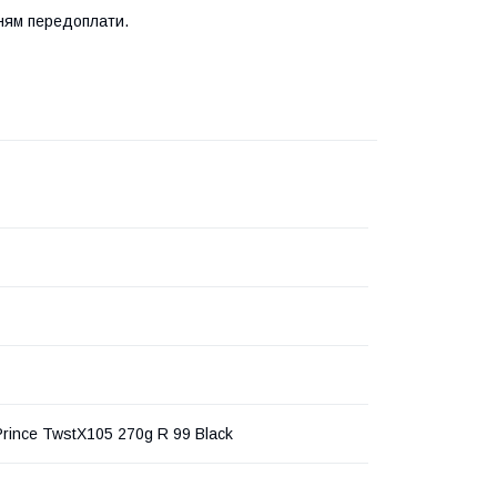
нням передоплати.
Prince TwstX105 270g R 99 Black