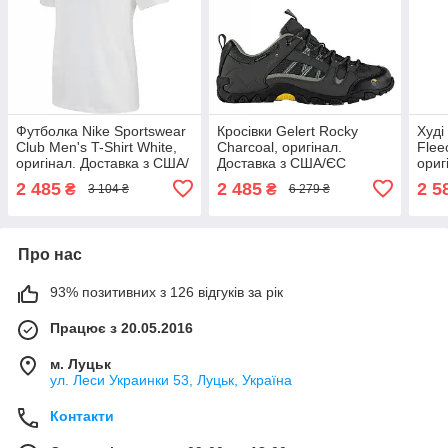
Футболка Nike Sportswear
Кросівки Gelert Rocky
Худі
Club Men's T-Shirt White,
Charcoal, оригінал.
Flee
оригінал. Доставка з США/
Доставка з США/ЄС
ориг
ЄС протягом 14 днів
протягом 14 днів
ЄС п
2 485
2 485
2 5
₴
₴
3 104 ₴
6 279 ₴
Про нас
93% позитивних з 126 відгуків за рік
Працює з 20.05.2016
м. Луцьк
ул. Леси Украинки 53, Луцьк, Україна
Контакти