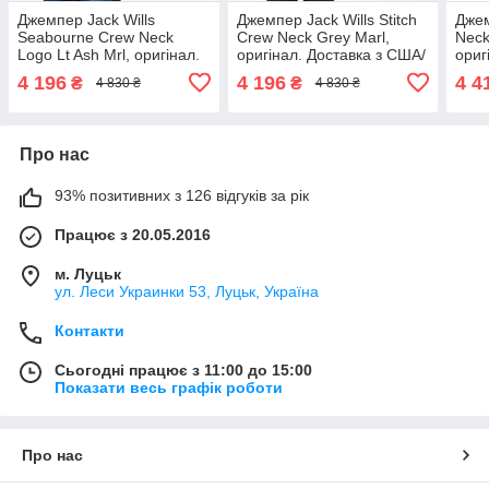
Джемпер Jack Wills
Джемпер Jack Wills Stitch
Джем
Seabourne Crew Neck
Crew Neck Grey Marl,
Neck
Logo Lt Ash Mrl, оригінал.
оригінал. Доставка з США/
ориг
Доставка з США/ЄС
ЄС протягом 14 днів
ЄС п
4 196
4 196
4 4
₴
₴
4 830 ₴
4 830 ₴
протягом 14 днів
Про нас
93% позитивних з 126 відгуків за рік
Працює з 20.05.2016
м. Луцьк
ул. Леси Украинки 53, Луцьк, Україна
Контакти
Сьогодні працює з 11:00 до 15:00
Показати весь графік роботи
Про нас