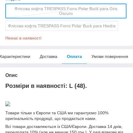
Флісова кофта TRESPASS Forro Polar Buck para Gris
Oscuro
Флісова кофта TRESPASS Forro Polar Buck para Hiedra
Немає в наявності
Характеристики
Доставка
Оплата
Умови повернення
Опис
Розміри в наявності
:
L (48).
Товари тільки з Європи та США ми гарантуємо 100%
оригінальність продукції, що продається нами.
Всі товари доставляються із США/Європи. Доставка 14 днів,
передплата 10% (але не менше 150 грн.). У разі відмови від