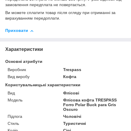
замовлення передплата не повертається.
Ви можете сплатити товар після огляду при отриманні за
вирахуванням передоплати.
Приховати
Характеристики
Основні атрибути
Виробник
Trespass
Вид виробу
Кофта
Користувальницькі характеристики
Вид
Флісові
Мoдель
Флісова кофта TRESPASS
Forro Polar Buck para Gris
Oscuro
Підлога
Чоловічі
Стиль
Туристичні
Колір
Сірі