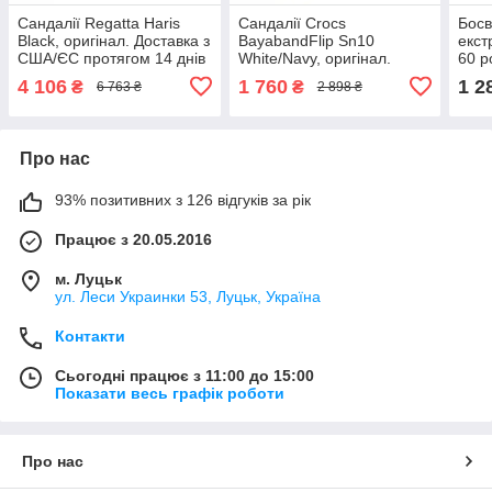
Сандалії Regatta Haris
Сандалії Crocs
Босв
Black, оригінал. Доставка з
BayabandFlip Sn10
екст
США/ЄС протягом 14 днів
White/Navy, оригінал.
60 р
Доставка з США/ЄС
ориг
4 106
1 760
1 2
₴
₴
6 763 ₴
2 898 ₴
протягом 14 днів
ЄС п
Про нас
93% позитивних з 126 відгуків за рік
Працює з 20.05.2016
м. Луцьк
ул. Леси Украинки 53, Луцьк, Україна
Контакти
Сьогодні працює з 11:00 до 15:00
Показати весь графік роботи
Про нас