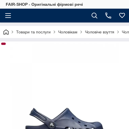
FAIR-SHOP - Оригінальні фірмові речі
Товари та послуги
Чоловікам
Чоловіче взуття
Чол