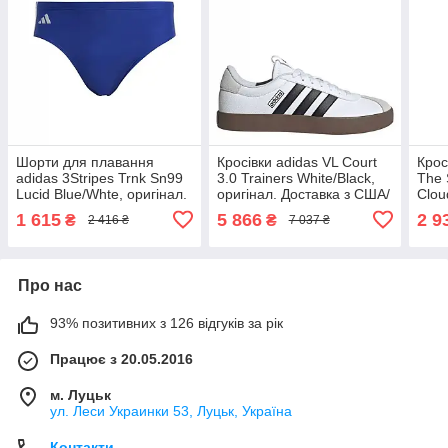
Шорти для плавання
Кросівки adidas VL Court
Крос
adidas 3Stripes Trnk Sn99
3.0 Trainers White/Black,
The 
Lucid Blue/Whte, оригінал.
оригінал. Доставка з США/
Clou
Доставка з США/ЄС
ЄС протягом 14 днів
Co, 
1 615
5 866
2 9
₴
₴
2 416 ₴
7 037 ₴
протягом 14 днів
США/
Про нас
93% позитивних з 126 відгуків за рік
Працює з 20.05.2016
м. Луцьк
ул. Леси Украинки 53, Луцьк, Україна
Контакти