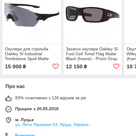
Окуляри для стрільби
Захисні окуляри Oakley SI
Окул
Oakley SI Industrial
Fuel Cell Tonal Flag Matte
Wile
Tombstone Spoil Matte
Black (frame) - Prizm Gray
(fram
Black (frame) - Gray (lens),
(lens), оригінал. Доставка
ориг
15 000
12 150
10 
₴
₴
оригінал. Доставка з США/
з США/ЄС протягом 14
ЄС п
ЄС протягом
Про нас
93% позитивних з 126 відгуків за рік
Працює з 20.05.2016
м. Луцьк
ул. Леси Украинки 53, Луцьк, Україна
Контакти