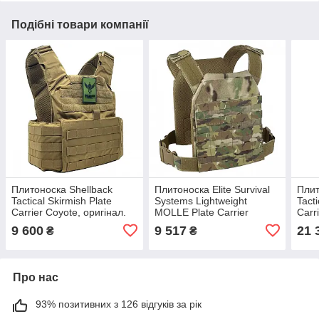
Подібні товари компанії
Плитоноска Shellback
Плитоноска Elite Survival
Плит
Tactical Skirmish Plate
Systems Lightweight
Tact
Carrier Coyote, оригінал.
MOLLE Plate Carrier
Carr
Доставка з США/ЄС
MultiCam, оригінал.
Дост
9 600
9 517
21 
₴
₴
протягом 14 днів
Доставка з США/ЄС
прот
протягом 14 днів
Про нас
93% позитивних з 126 відгуків за рік