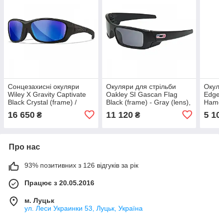
Сонцезахисні окуляри
Окуляри для стрільби
Окул
Wiley X Gravity Captivate
Oakley SI Gascan Flag
Edge
Black Crystal (frame) /
Black (frame) - Gray (lens),
Hame
Polarized Blue Mirror
оригінал. Доставка з США/
/ G-
16 650
11 120
5 1
₴
₴
(lens), оригінал. Доставка
ЄС протягом 14 днів
ориг
з США/ЄС
ЄС
Про нас
93% позитивних з 126 відгуків за рік
Працює з 20.05.2016
м. Луцьк
ул. Леси Украинки 53, Луцьк, Україна