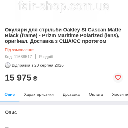
Окуляри для стрільби Oakley SI Gascan Matte
Black (frame) - Prizm Maritime Polarized (lens),
оригінал. Доставка з США/ЄС протягом
Під замовлення
Код: 11688517
Роздріб
Відправка з
23 серпня 2026
15 975
₴
Опис
Характеристики
Доставка
Оплата
Умови п
Опис