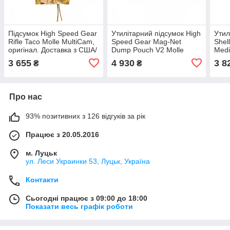
Підсумок High Speed Gear
Утилітарний підсумок High
Утил
Rifle Taco Molle MultiCam,
Speed Gear Mag-Net
Shel
оригінал. Доставка з США/
Dump Pouch V2 Molle
Medi
ЄС протягом 14 днів
MultiCam, оригінал.
ориг
3 655
4 930
3 8
₴
₴
Доставка з США/ЄС
ЄС п
протягом 14 днів
Утил
Shel
Medi
Про нас
Утил
Shel
Medi
93% позитивних з 126 відгуків за рік
Працює з 20.05.2016
м. Луцьк
ул. Леси Украинки 53, Луцьк, Україна
Контакти
Сьогодні працює з 09:00 до 18:00
Показати весь графік роботи