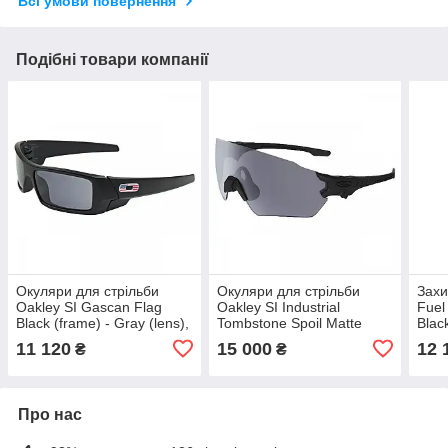
Всі умови повернення
Подібні товари компанії
Окуляри для стрільби
Окуляри для стрільби
Захи
Oakley SI Gascan Flag
Oakley SI Industrial
Fuel
Black (frame) - Gray (lens),
Tombstone Spoil Matte
Blac
оригінал. Доставка з США/
Black (frame) - Gray (lens),
(len
11 120
15 000
12 
₴
₴
ЄС протягом 14 днів
оригінал. Доставка з США/
з СШ
ЄС протягом
Про нас