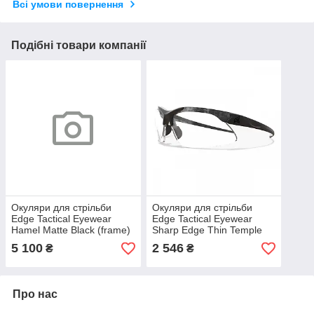
Всі умови повернення
Подібні товари компанії
Окуляри для стрільби
Окуляри для стрільби
Edge Tactical Eyewear
Edge Tactical Eyewear
Hamel Matte Black (frame)
Sharp Edge Thin Temple
/ G-15 Vapor Shield (lens),
Soft-Touch Matte Black
5 100
2 546
₴
₴
оригінал. Доставка з США/
Thin Temple (frame) / Clear
ЄС
Vapor Shield
Про нас