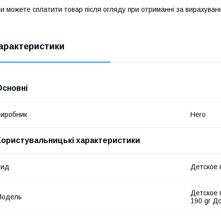
и можете сплатити товар після огляду при отриманні за вирахува
арактеристики
Основні
иробник
Hero
Користувальницькі характеристики
Вид
Детское 
Детское 
Мoдель
190 gr До