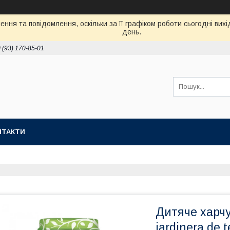
ння та повідомлення, оскільки за її графіком роботи сьогодні ви
день.
 (93) 170-85-01
НТАКТИ
Дитяче харч
jardinera de 