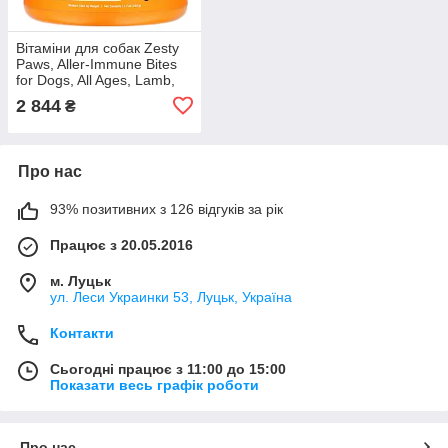
Вітаміни для собак Zesty
Paws, Aller-Immune Bites
for Dogs, All Ages, Lamb,
90 Soft Chews, 11.1 oz
2 844
₴
(315 g), оригінал.
Доставка з
Про нас
93% позитивних з 126 відгуків за рік
Працює з 20.05.2016
м. Луцьк
ул. Леси Украинки 53, Луцьк, Україна
Контакти
Сьогодні працює з 11:00 до 15:00
Показати весь графік роботи
Про нас