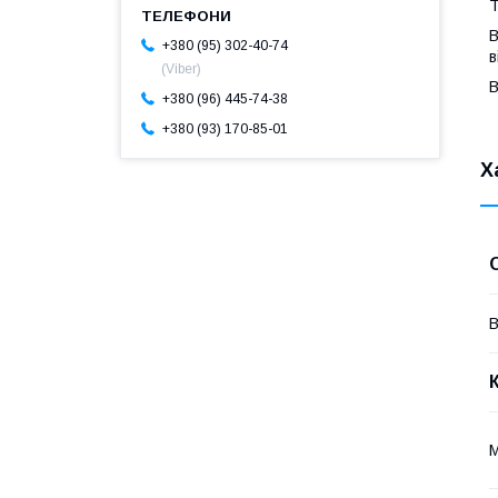
Т
В
+380 (95) 302-40-74
в
(Viber)
В
+380 (96) 445-74-38
+380 (93) 170-85-01
Х
В