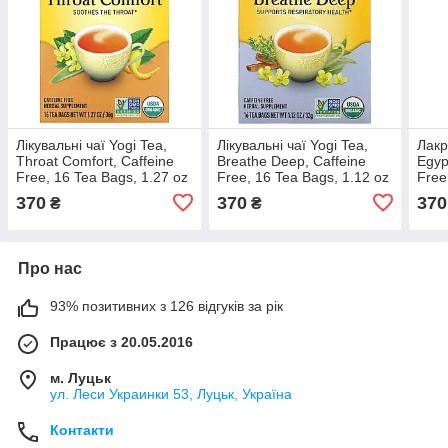
Лікувальні чаї Yogi Tea,
Лікувальні чаї Yogi Tea,
Лакр
Throat Comfort, Caffeine
Breathe Deep, Caffeine
Egyp
Free, 16 Tea Bags, 1.27 oz
Free, 16 Tea Bags, 1.12 oz
Free
(36 g), оригінал. Доставка
(32 g), оригінал. Доставка
(36 
370
370
370
₴
₴
з США/ЄС протягом 14
з США/ЄС протягом 14
з СШ
днів
днів
Про нас
93% позитивних з 126 відгуків за рік
Працює з 20.05.2016
м. Луцьк
ул. Леси Украинки 53, Луцьк, Україна
Контакти