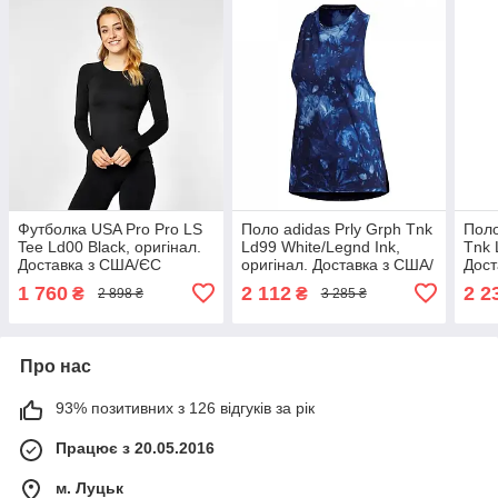
Футболка USA Pro Pro LS
Поло adidas Prly Grph Tnk
Поло
Tee Ld00 Black, оригінал.
Ld99 White/Legnd Ink,
Tnk 
Доставка з США/ЄС
оригінал. Доставка з США/
Дост
протягом 14 днів
ЄС протягом 14 днів
прот
1 760
2 112
2 2
₴
₴
2 898 ₴
3 285 ₴
Про нас
93% позитивних з 126 відгуків за рік
Працює з 20.05.2016
м. Луцьк