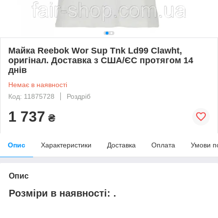
Майка Reebok Wor Sup Tnk Ld99 Clawht,
оригінал. Доставка з США/ЄС протягом 14
днів
Немає в наявності
Код: 11875728
Роздріб
1 737
₴
Опис
Характеристики
Доставка
Оплата
Умови п
Опис
Розміри в наявності
:
.