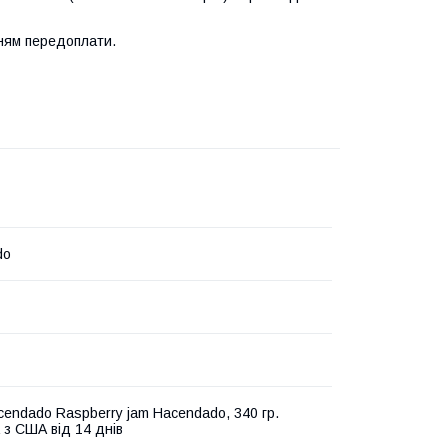
нням передоплати.
do
endado Raspberry jam Hacendado, 340 гр.
 з США від 14 днів