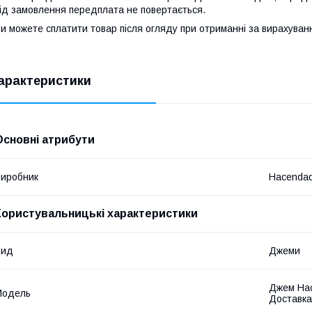
ід замовлення передплата не повертається.
и можете сплатити товар після огляду при отриманні за вирахува
арактеристики
Основні атрибути
иробник
Hacenda
Користувальницькі характеристики
Вид
Джеми
Джем Hac
Мoдель
Доставка