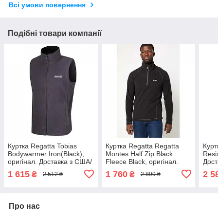
Всі умови повернення
Подібні товари компанії
Куртка Regatta Tobias
Куртка Regatta Regatta
Курт
Bodywarmer Iron(Black),
Montes Half Zip Black
Resi
оригінал. Доставка з США/
Fleece Black, оригінал.
Дост
ЄС протягом 14 днів
Доставка з США/ЄС
прот
1 615
1 760
2 5
₴
₴
2 512 ₴
2 899 ₴
протягом 14 днів
Про нас