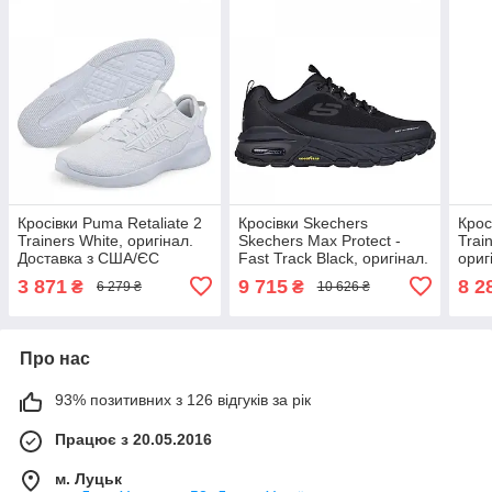
Кросівки Puma Retaliate 2
Кросівки Skechers
Крос
Trainers White, оригінал.
Skechers Max Protect -
Trai
Доставка з США/ЄС
Fast Track Black, оригінал.
ориг
протягом 14 днів
Доставка з США/ЄС
ЄС п
3 871
9 715
8 2
₴
₴
6 279 ₴
10 626 ₴
протягом 14 днів
Про нас
93% позитивних з 126 відгуків за рік
Працює з 20.05.2016
м. Луцьк