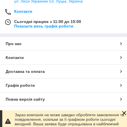
ул. Леси Украинки 53, Луцьк, Україна
Контакти
Сьогодні працює з 11:00 до 15:00
Показати весь графік роботи
Про нас
Контакти
Доставка та оплата
Графік роботи
Повна версія сайту
Сайт створено на маркетплейсі
Prom.ua
Зараз компанія не може швидко обробляти замовлення та
повідомлення, оскільки за її графіком роботи сьогодні
вихідний. Ваша заявка буде опрацьована в найближчий
Політика конфіденційності