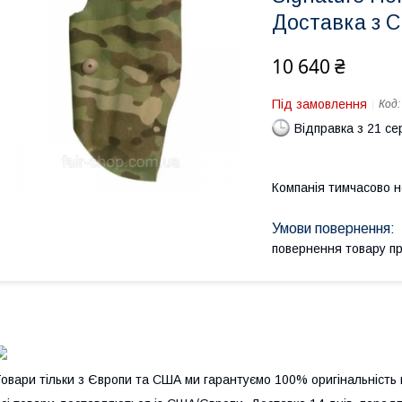
Доставка з 
10 640 ₴
Під замовлення
Код
Відправка з 21 се
Компанія тимчасово 
повернення товару п
овари тільки з Європи та США ми гарантуємо 100% оригінальність 