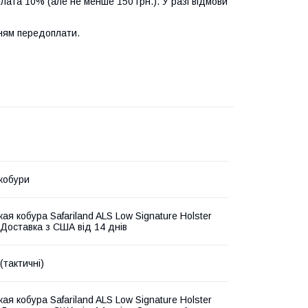
лата 10% (але не менше 150 грн.). У разі відмови
нням передоплати.
 кобури
ая кобура Safariland ALS Low Signature Holster
 Доставка з США від 14 днів
 (тактичні)
ая кобура Safariland ALS Low Signature Holster