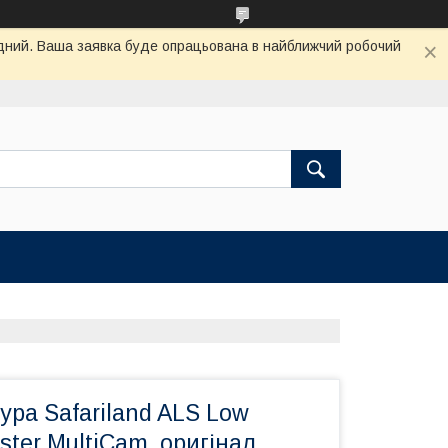
хідний. Ваша заявка буде опрацьована в найближчий робочий
ура Safariland ALS Low
ster MultiCam, оригінал.