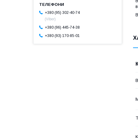
В
в
+380 (95) 302-40-74
В
(Viber)
+380 (96) 445-74-38
+380 (93) 170-85-01
Х
Т
К