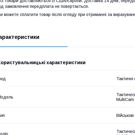
сі товари доставляються із США/Європи. Доставка 14 днів, передп
ід замовлення передплата не повертається.
и можете сплатити товар після огляду при отриманні за вирахува
арактеристики
Користувальницькі характеристики
Вид
Тактичні
Тактическ
Мoдель
MultiCam
ип
Військові
Тактическ
олір