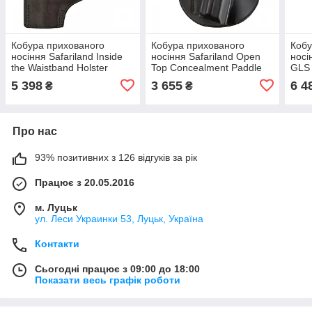
Кобура прихованого
Кобура прихованого
Кобу
носіння Safariland Inside
носіння Safariland Open
носі
the Waistband Holster
Top Concealment Paddle
GLS 
Black, оригінал. Доставка з
Holster with Detent Black,
Padd
5 398
3 655
6 4
₴
₴
США/ЄС протягом 14 днів
оригінал. Доставка з США/
ориг
ЄС протягом
ЄС п
Про нас
93% позитивних з 126 відгуків за рік
Працює з 20.05.2016
м. Луцьк
ул. Леси Украинки 53, Луцьк, Україна
Контакти
Сьогодні працює з 09:00 до 18:00
Показати весь графік роботи