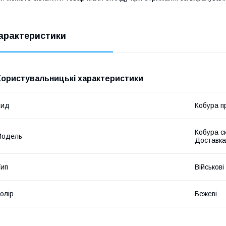
арактеристики
Користувальницькі характеристики
Вид
Кобура п
Кобура с
Мoдель
Доставка
ип
Військові
олір
Бежеві