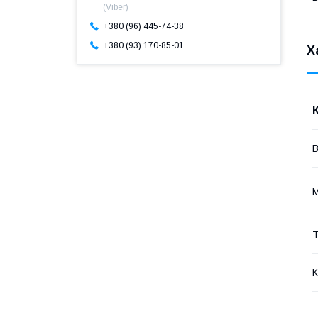
(Viber)
+380 (96) 445-74-38
+380 (93) 170-85-01
Х
Т
К