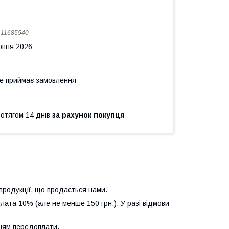
:
11685540
рпня 2026
не приймає замовлення
ротягом 14 днів
за рахунок покупця
продукції, що продається нами.
лата 10% (але не менше 150 грн.). У разі відмови
нням передоплати.