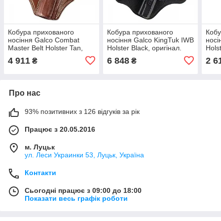
Кобура прихованого
Кобура прихованого
Кобу
носіння Galco Combat
носіння Galco KingTuk IWB
носі
Master Belt Holster Tan,
Holster Black, оригінал.
Hols
оригінал. Доставка з США/
Доставка з США/ЄС
Дост
4 911
6 848
2 6
₴
₴
ЄС протягом 14 днів
протягом 14 днів
прот
Про нас
93% позитивних з 126 відгуків за рік
Працює з 20.05.2016
м. Луцьк
ул. Леси Украинки 53, Луцьк, Україна
Контакти
Сьогодні працює з 09:00 до 18:00
Показати весь графік роботи