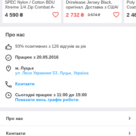
SPEC Nylon / Cotton BDU
Drirelease Jersey Black,
Poly
Xtreme 1/4 Zip Combat A-
оригінал. Доставка з США/
Coat
TACS AU-X, оригінал.
ЄС протягом 14 днів
Дост
4 590
2 732
2 4
₴
₴
3 574 ₴
Доставка з США/ЄС
прот
протягом 14 днів
Про нас
93% позитивних з 126 відгуків за рік
Працює з 20.05.2016
м. Луцьк
ул. Леси Украинки 53, Луцьк, Україна
Контакти
Сьогодні працює з 11:00 до 15:00
Показати весь графік роботи
Про нас
Контакти