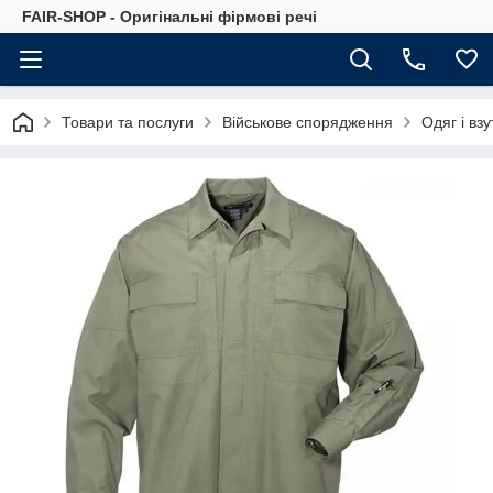
FAIR-SHOP - Оригінальні фірмові речі
Товари та послуги
Військове спорядження
Одяг і взу