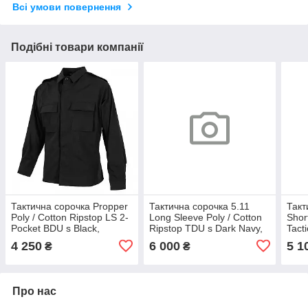
Всі умови повернення
Подібні товари компанії
Тактична сорочка Propper
Тактична сорочка 5.11
Такт
Poly / Cotton Ripstop LS 2-
Long Sleeve Poly / Cotton
Shor
Pocket BDU s Black,
Ripstop TDU s Dark Navy,
Tact
оригінал. Доставка з США/
оригінал. Доставка з США/
ориг
4 250
6 000
5 1
₴
₴
ЄС протягом 14 днів
ЄС протягом 14 днів
ЄС п
Такт
Shor
Tact
Про нас
США 