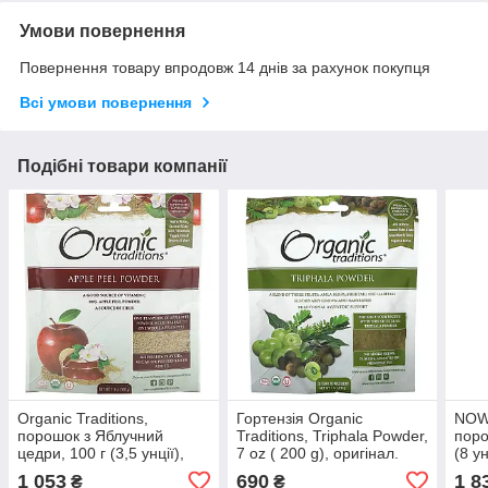
Умови повернення
Повернення товару впродовж 14 днів за рахунок покупця
Всі умови повернення
Подібні товари компанії
Organic Traditions,
Гортензія Organic
NOW 
порошок з Яблучний
Traditions, Triphala Powder,
поро
цедри, 100 г (3,5 унції),
7 oz ( 200 g), оригінал.
(8 у
оригінал. Доставка з США/
Доставка з США/ЄС
Дост
1 053
690
1 8
₴
₴
ЄС протягом 14 днів
протягом 14 днів
прот