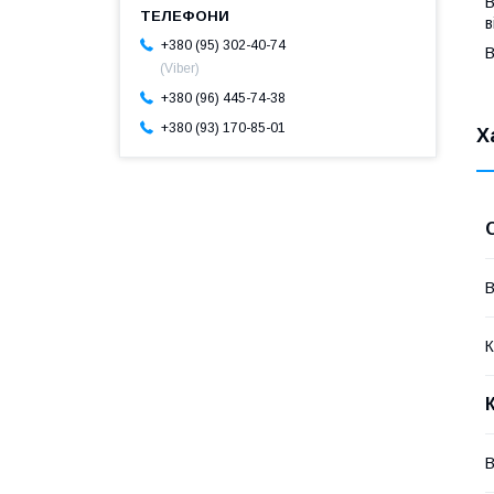
В
в
+380 (95) 302-40-74
В
(Viber)
+380 (96) 445-74-38
+380 (93) 170-85-01
Х
В
К