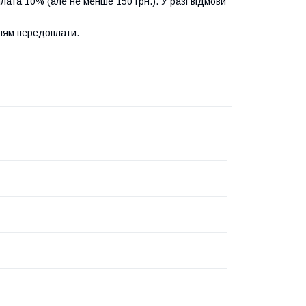
лата 10% (але не менше 150 грн.). У разі відмови
нням передоплати.