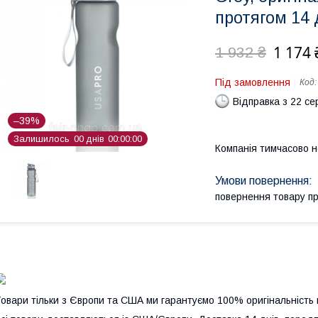
протягом 14 
1 174 
1 932 ₴
Під замовлення
Код
Відправка з 22 се
–39%
Залишилось
0
0
днів
0
0
0
0
0
0
Компанія тимчасово 
повернення товару п
овари тільки з Європи та США ми гарантуємо 100% оригінальність 