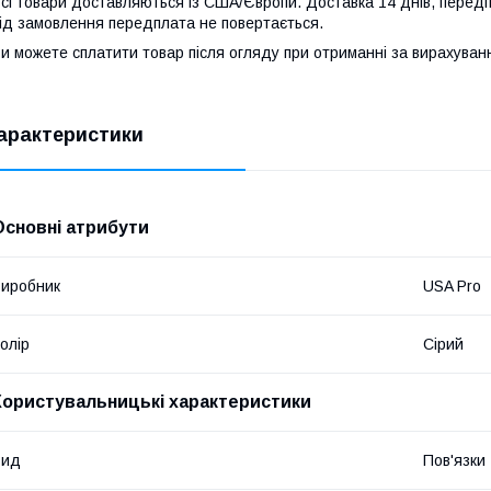
сі товари доставляються із США/Європи. Доставка 14 днів, передп
ід замовлення передплата не повертається.
и можете сплатити товар після огляду при отриманні за вирахува
арактеристики
Основні атрибути
иробник
USA Pro
олір
Сірий
Користувальницькі характеристики
Вид
Пов'язки