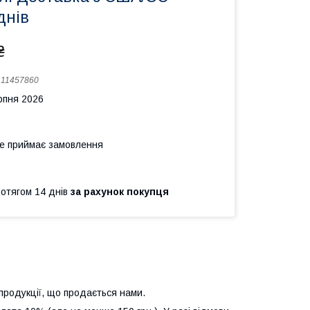
днів
₴
:
11457860
рпня 2026
не приймає замовлення
ротягом 14 днів
за рахунок покупця
продукції, що продається нами.