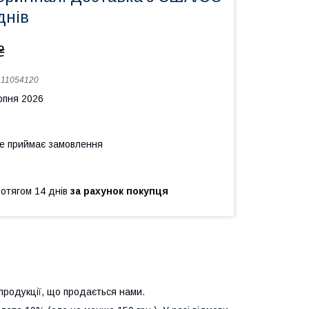
днів
₴
:
11054120
рпня 2026
не приймає замовлення
ротягом 14 днів
за рахунок покупця
продукції, що продається нами.