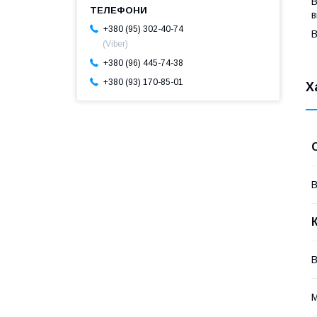
В
в
+380 (95) 302-40-74
В
(Viber)
+380 (96) 445-74-38
+380 (93) 170-85-01
Х
В