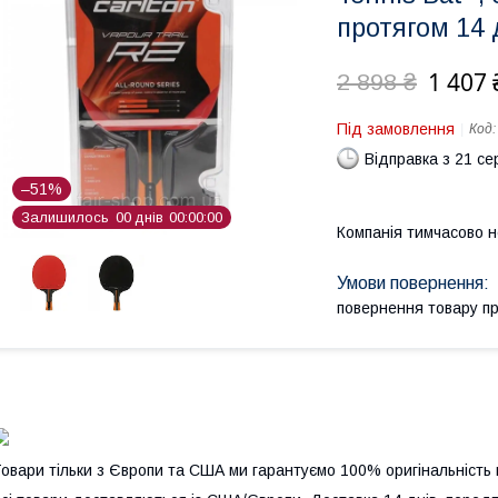
протягом 14 
1 407 
2 898 ₴
Під замовлення
Код
Відправка з 21 се
–51%
Залишилось
0
0
днів
0
0
0
0
0
0
Компанія тимчасово 
повернення товару п
овари тільки з Європи та США ми гарантуємо 100% оригінальність 