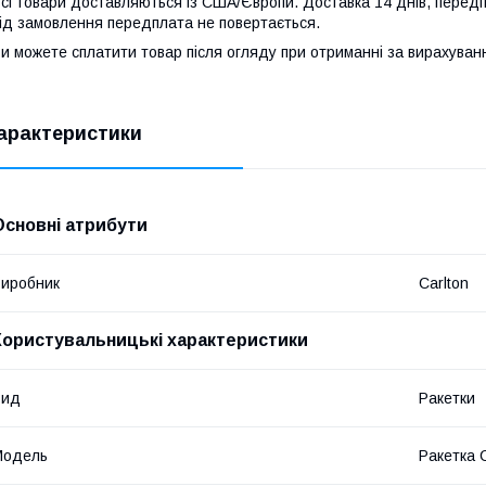
сі товари доставляються із США/Європи. Доставка 14 днів, передп
ід замовлення передплата не повертається.
и можете сплатити товар після огляду при отриманні за вирахува
арактеристики
Основні атрибути
иробник
Carlton
Користувальницькі характеристики
Вид
Ракетки
Мoдель
Ракетка C