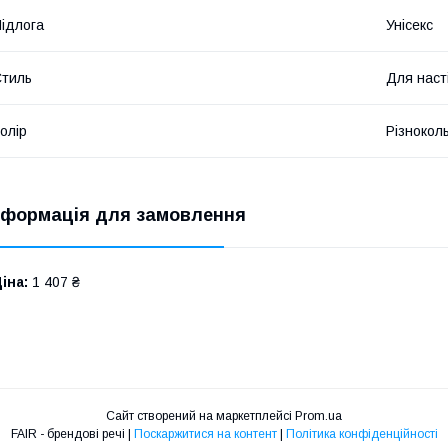
ідлога
Унісекс
тиль
Для наст
олір
Різнокол
нформація для замовлення
іна:
1 407 ₴
Сайт створений на маркетплейсі
Prom.ua
FAIR - брендові речі |
Поскаржитися на контент
|
Політика конфіденційності