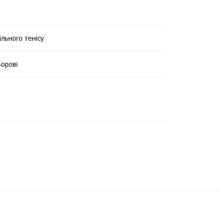
ільного тенісу
ьорові