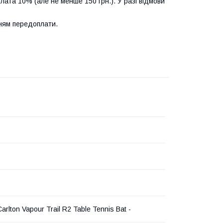
лата 10% (але не менше 150 грн.). У разі відмови
нням передоплати.
arlton Vapour Trail R2 Table Tennis Bat -