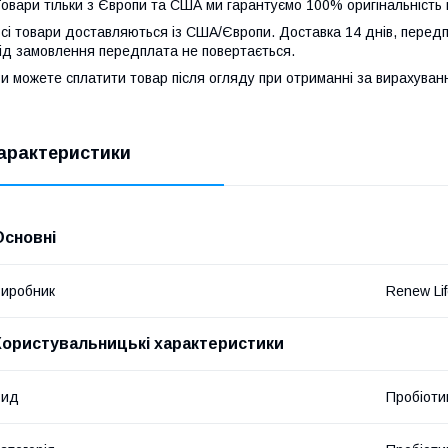
овари тільки з Європи та США ми гарантуємо 100% оригінальність 
сі товари доставляються із США/Європи. Доставка 14 днів, передп
ід замовлення передплата не повертається.
и можете сплатити товар після огляду при отриманні за вирахува
арактеристики
Основні
иробник
Renew Li
Користувальницькі характеристики
Вид
Пробіоти