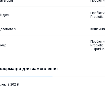
атегорія
Пробіоти
Пробіотич
Мoдель
Probiotic
опомога з
Кишечни
Пробіотич
олір
Probiotic
- Оригіна
нформація для замовлення
іна:
2 202 ₴