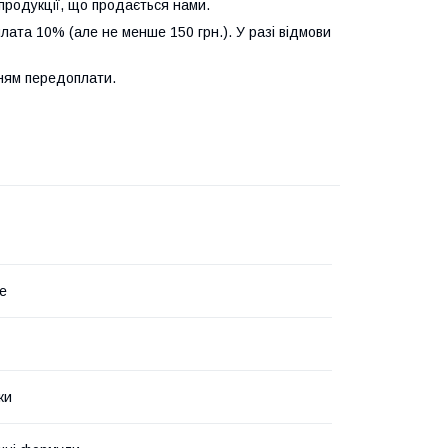
продукції, що продається нами.
лата 10% (але не менше 150 грн.). У разі відмови
нням передоплати.
fe
ки