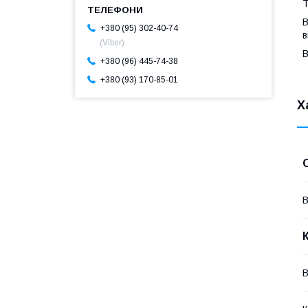
Т
В
+380 (95) 302-40-74
в
(Viber)
В
+380 (96) 445-74-38
+380 (93) 170-85-01
Х
В