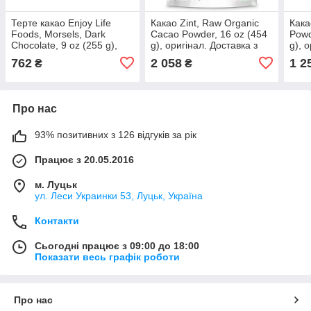
Терте какао Enjoy Life
Какао Zint, Raw Organic
Кака
Foods, Morsels, Dark
Cacao Powder, 16 oz (454
Powd
Chocolate, 9 oz (255 g),
g), оригінал. Доставка з
g), 
оригінал. Доставка з США/
США/ЄС протягом 14 днів
США/
762
2 058
1 2
₴
₴
ЄС протягом 14 днів
Про нас
93% позитивних з 126 відгуків за рік
Працює з 20.05.2016
м. Луцьк
ул. Леси Украинки 53, Луцьк, Україна
Контакти
Сьогодні працює з 09:00 до 18:00
Показати весь графік роботи
Про нас