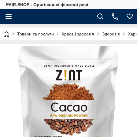
FAIR-SHOP - Оригінальні фірмові речі
Товари та послуги
Краса і здоров'я
Здоров'я
Харч