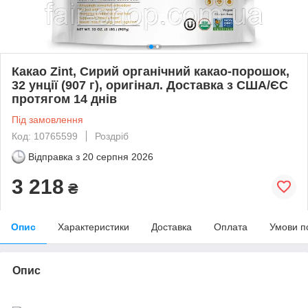
Какао Zint, Сирий органічний какао-порошок,
32 унції (907 г), оригінал. Доставка з США/ЄС
протягом 14 днів
Під замовлення
Код: 10765599
Роздріб
Відправка з
20 серпня 2026
3 218
₴
Опис
Характеристики
Доставка
Оплата
Умови п
Опис