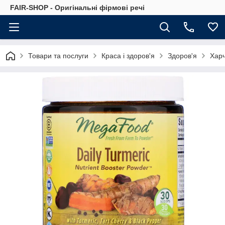
FAIR-SHOP - Оригінальні фірмові речі
Товари та послуги
Краса і здоров'я
Здоров'я
Харч