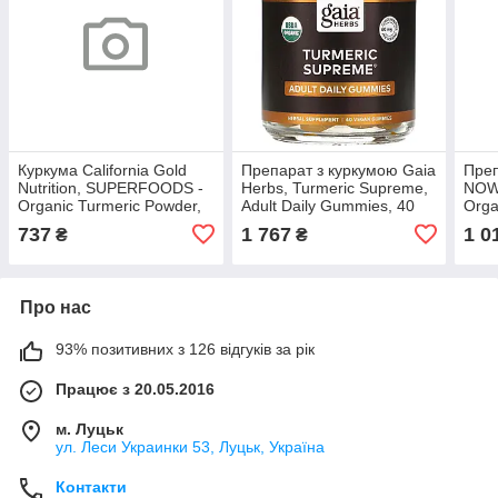
Куркума California Gold
Препарат з куркумою Gaia
Преп
Nutrition, SUPERFOODS -
Herbs, Turmeric Supreme,
NOW 
Organic Turmeric Powder,
Adult Daily Gummies, 40
Orga
4 oz (114 g), оригінал.
Vegan Gummies, оригінал.
fl oz
737
1 767
1 0
₴
₴
Доставка з США/ЄС
Доставка з США/ЄС
Дост
протягом 14
протягом 14
прот
Про нас
93% позитивних з 126 відгуків за рік
Працює з 20.05.2016
м. Луцьк
ул. Леси Украинки 53, Луцьк, Україна
Контакти