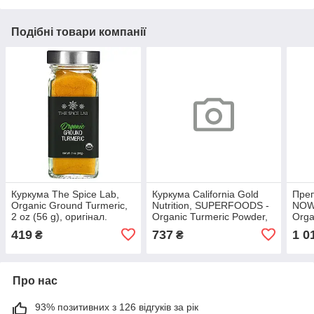
Подібні товари компанії
Куркума The Spice Lab,
Куркума California Gold
Преп
Organic Ground Turmeric,
Nutrition, SUPERFOODS -
NOW 
2 oz (56 g), оригінал.
Organic Turmeric Powder,
Orga
Доставка з США/ЄС
4 oz (114 g), оригінал.
fl oz
419
737
1 0
₴
₴
протягом 14 днів
Доставка з США/ЄС
Дост
протягом 14
прот
Про нас
93% позитивних з 126 відгуків за рік