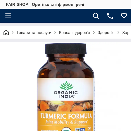
FAIR-SHOP - Оригінальні фірмові речі
Товари та послуги
Краса і здоров'я
Здоров'я
Харч