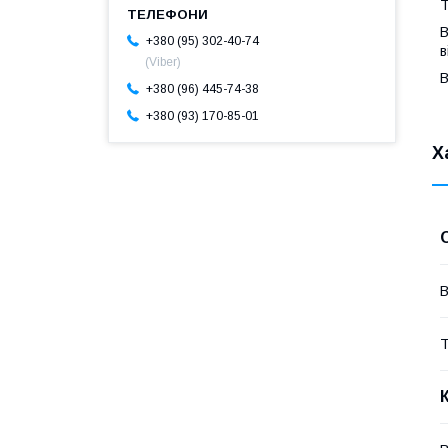
Т
В
+380 (95) 302-40-74
в
(Viber)
В
+380 (96) 445-74-38
+380 (93) 170-85-01
Х
В
Т