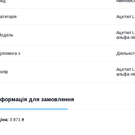
Вид
Амінокис
атегорія
Ацетил L
Ацетил L-
Мoдель
альфа-лі
опомога з
Діяльніст
Ацетил L-
олір
альфа-ліп
нформація для замовлення
іна:
3 871 ₴