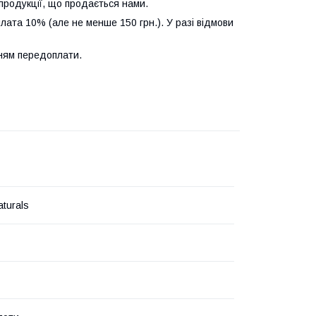
продукції, що продається нами.
лата 10% (але не менше 150 грн.). У разі відмови
нням передоплати.
turals