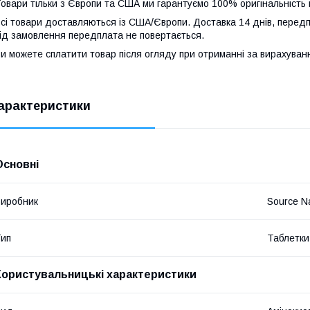
овари тільки з Європи та США ми гарантуємо 100% оригінальність 
сі товари доставляються із США/Європи. Доставка 14 днів, передп
ід замовлення передплата не повертається.
и можете сплатити товар після огляду при отриманні за вирахува
арактеристики
Основні
иробник
Source Na
ип
Таблетки
Користувальницькі характеристики