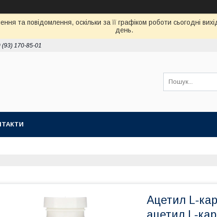
ння та повідомлення, оскільки за її графіком роботи сьогодні ви
день.
 (93) 170-85-01
НТАКТИ
Ацетил L-кар
ацетил L-кар