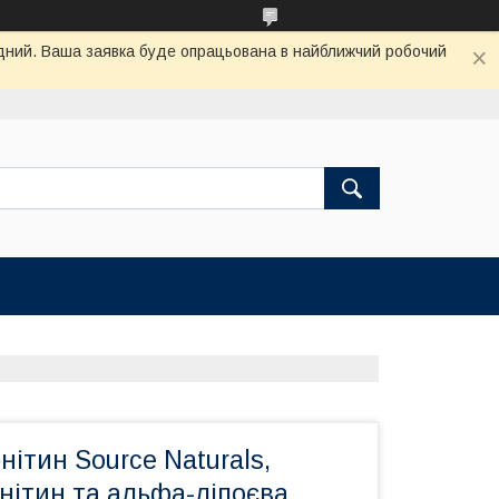
хідний. Ваша заявка буде опрацьована в найближчий робочий
нітин Source Naturals,
нітин та альфа-ліпоєва