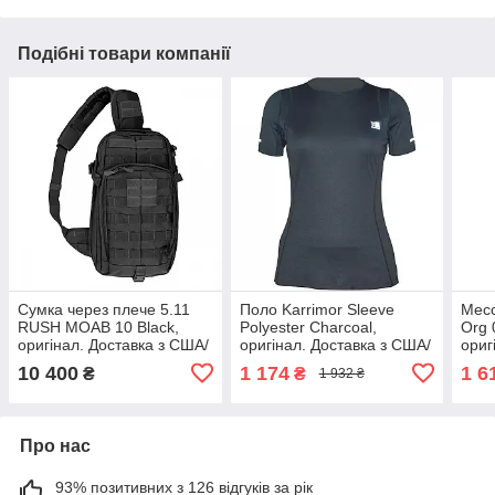
Подібні товари компанії
Сумка через плече 5.11
Поло Karrimor Sleeve
Мес
RUSH MOAB 10 Black,
Polyester Charcoal,
Org 
оригінал. Доставка з США/
оригінал. Доставка з США/
ориг
ЄС протягом 14 днів
ЄС протягом 14 днів
ЄС п
10 400
1 174
1 6
₴
₴
1 932 ₴
Про нас
93% позитивних з 126 відгуків за рік