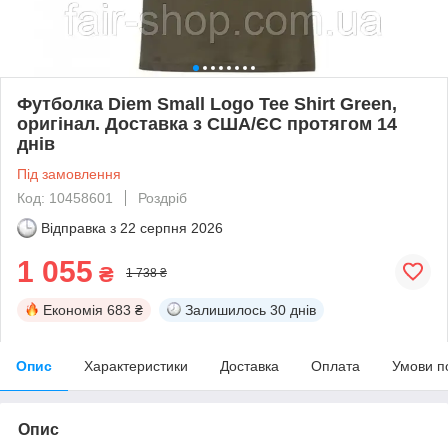
Футболка Diem Small Logo Tee Shirt Green,
оригінал. Доставка з США/ЄС протягом 14
днів
Під замовлення
Код: 10458601
Роздріб
Відправка з
22 серпня 2026
1 055
₴
1 738 ₴
Економія
683 ₴
Залишилось
30 днів
Опис
Характеристики
Доставка
Оплата
Умови п
Опис