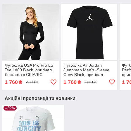
Футболка USA Pro Pro LS
Футболка Air Jordan
Футб
Tee Ld00 Black, оригінал.
Jumpman Men's -Sleeve
Perf
Доставка з США/ЄС
Crew Black, оригінал.
ориг
протягом 14 днів
Доставка з США/ЄС
ЄС п
1 760
1 760
1 7
₴
₴
2 898 ₴
2 801 ₴
протягом 14 днів
Акційні пропозиції та новинки
–39%