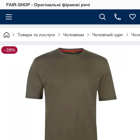
FAIR-SHOP - Оригінальні фірмові речі
Товари та послуги
Чоловікам
Чоловічий одяг
Чоло
–39%