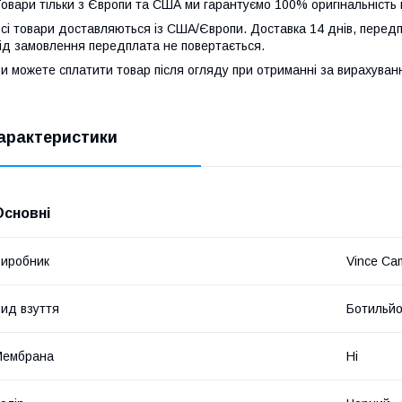
овари тільки з Європи та США ми гарантуємо 100% оригінальність 
сі товари доставляються із США/Європи. Доставка 14 днів, передп
ід замовлення передплата не повертається.
и можете сплатити товар після огляду при отриманні за вирахува
арактеристики
Основні
иробник
Vince Ca
ид взуття
Ботильй
Мембрана
Ні