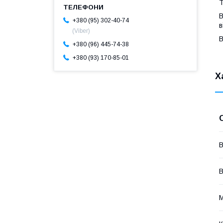
Т
В
+380 (95) 302-40-74
в
(Viber)
В
+380 (96) 445-74-38
+380 (93) 170-85-01
Х
В
В