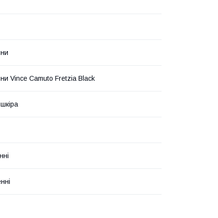
они
ни Vince Camuto Fretzia Black
шкіра
нні
нні