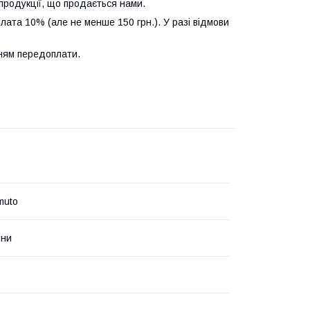
продукції, що продається нами.
лата 10% (але не менше 150 грн.). У разі відмови
нням передоплати.
muto
они