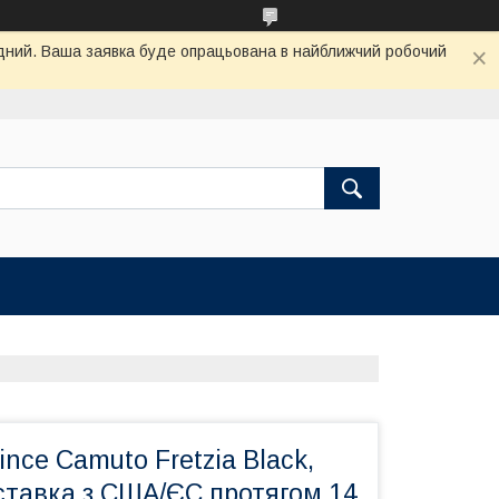
хідний. Ваша заявка буде опрацьована в найближчий робочий
nce Camuto Fretzia Black,
ставка з США/ЄС протягом 14