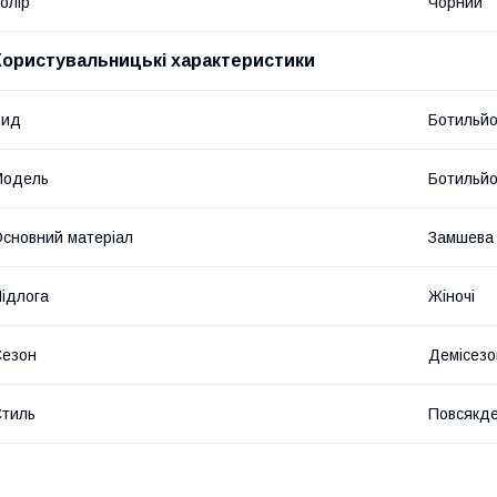
олір
Чорний
Користувальницькі характеристики
Вид
Ботильй
Мoдель
Ботильйо
сновний матеріал
Замшева 
ідлога
Жіночі
Сезон
Демісезо
тиль
Повсякде