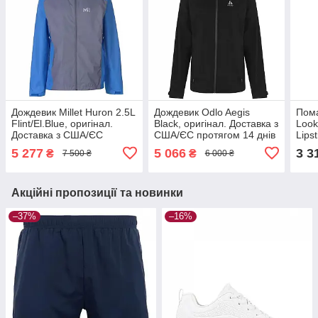
Дождевик Millet Huron 2.5L
Дождевик Odlo Aegis
Пома
Flint/El.Blue, оригінал.
Black, оригінал. Доставка з
Look
Доставка з США/ЄС
США/ЄС протягом 14 днів
Lips
протягом 14 днів
ориг
5 277
5 066
3 3
₴
₴
7 500 ₴
6 000 ₴
ЄС п
Акційні пропозиції та новинки
–37%
–16%