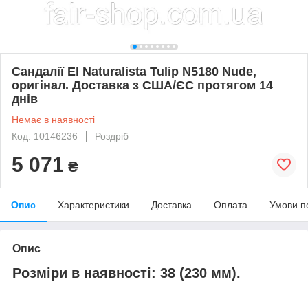
Сандалії El Naturalista Tulip N5180 Nude,
оригінал. Доставка з США/ЄС протягом 14
днів
Немає в наявності
Код: 10146236
Роздріб
5 071
₴
Опис
Характеристики
Доставка
Оплата
Умови п
Опис
Розміри в наявності
:
38 (230 мм).