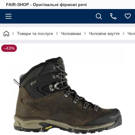
FAIR-SHOP - Оригінальні фірмові речі
Товари та послуги
Чоловікам
Чоловіче взуття
Чол
–43%