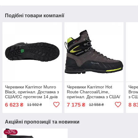
Подібні товари компанії
Черевики Karrimor Munro
Черевики Karrimor Hot
Чере
Black, оригінал. Доставка з
Route Charcoal/Lime,
Brow
США/ЄС протягом 14 днів
оригінал. Доставка з США/
з СШ
ЄС протягом 14 днів
днів
6 623
7 175
8 8
₴
₴
11 592 ₴
12 558 ₴
Акційні пропозиції та новинки
–37%