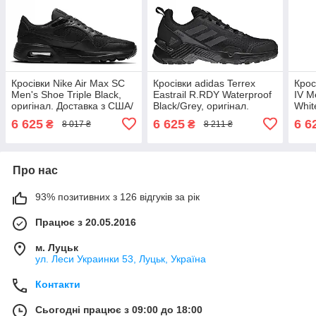
Кросівки Nike Air Max SC
Кросівки adidas Terrex
Крос
Men's Shoe Triple Black,
Eastrail R.RDY Waterproof
IV M
оригінал. Доставка з США/
Black/Grey, оригінал.
Whit
ЄС протягом 14 днів
Доставка з США/ЄС
Дост
6 625
6 625
6 6
₴
₴
8 017 ₴
8 211 ₴
протягом 14 днів
прот
Про нас
93% позитивних з 126 відгуків за рік
Працює з 20.05.2016
м. Луцьк
ул. Леси Украинки 53, Луцьк, Україна
Контакти
Сьогодні працює з 09:00 до 18:00