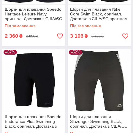
Шорти для плавання Speedo
Шорти для плавання Nike
Heritage Leisure Navy,
Core Swim Black, оригінал.
оригінал. Доставка з США/ЄС
Доставка з США/ЄС протягом
протягом 14 днів
14 днів
Під замовлення
Під замовлення
2 360
3 106
₴
₴
2 856 ₴
3 725 ₴
–67%
–52%
Шорти для плавання Speedo
Шорти для плавання
Endurance Plus Swimming
Slazenger Swimming Black,
Black, оригінал. Доставка з
оригінал. Доставка з США/ЄС
США/ЄС протягом 14 днів
протягом 14 днів