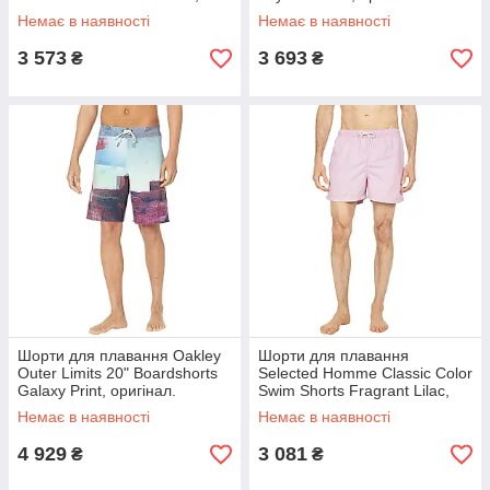
оригінал. Доставка з США/ЄС
Доставка від 14 днів
Немає в наявності
Немає в наявності
протягом 14 днів
3 573
3 693
₴
₴
Шорти для плавання Oakley
Шорти для плавання
Outer Limits 20" Boardshorts
Selected Homme Classic Color
Galaxy Print, оригінал.
Swim Shorts Fragrant Lilac,
Доставка від 14 днів
оригінал. Доставка від 14 днів
Немає в наявності
Немає в наявності
4 929
3 081
₴
₴