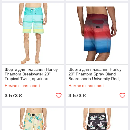
Шорти для плавання Hurley
Шорти для плавання Hurley
Phantom Breakwater 20"
20" Phantom Spray Blend
Tropical Twist, оригінал.
Boardshorts University Red,
Доставка з США/ЄС протягом
оригінал. Доставка з США/ЄС
Немає в наявності
Немає в наявності
14 днів
протягом 14 днів
3 573
3 573
₴
₴