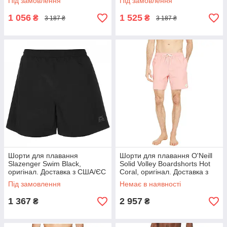
Під замовлення
Під замовлення
1 056
1 525
₴
₴
3 187 ₴
3 187 ₴
Шорти для плавання
Шорти для плавання O'Neill
Slazenger Swim Black,
Solid Volley Boardshorts Hot
оригінал. Доставка з США/ЄС
Coral, оригінал. Доставка з
протягом 14 днів
США/ЄС протягом 14 днів
Під замовлення
Немає в наявності
1 367
2 957
₴
₴