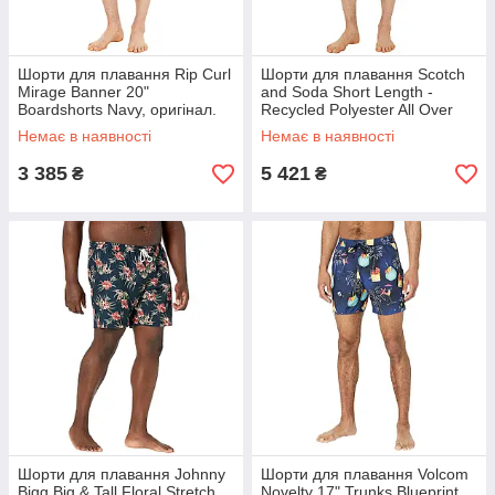
Шорти для плавання Rip Curl
Шорти для плавання Scotch
Mirage Banner 20"
and Soda Short Length -
Boardshorts Navy, оригінал.
Recycled Polyester All Over
Доставка з США/ЄС протягом
Printed Swimshorts Combo C,
Немає в наявності
Немає в наявності
14 днів
оригінал. Доставка з
3 385
5 421
₴
₴
Шорти для плавання Johnny
Шорти для плавання Volcom
Bigg Big & Tall Floral Stretch
Novelty 17" Trunks Blueprint,