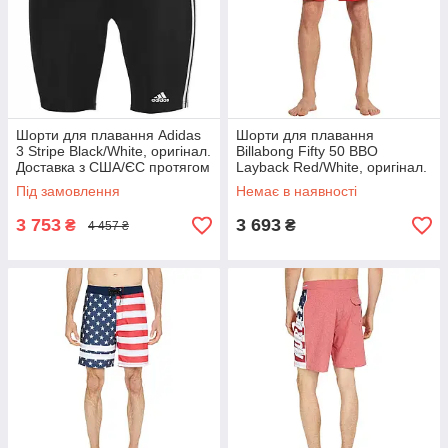
Шорти для плавання Adidas
Шорти для плавання
3 Stripe Black/White, оригінал.
Billabong Fifty 50 BBO
Доставка з США/ЄС протягом
Layback Red/White, оригінал.
14 днів
Доставка з США/ЄС протягом
Під замовлення
Немає в наявності
14 днів
3 753
3 693
₴
₴
4 457 ₴