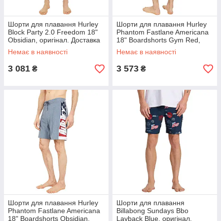
Шорти для плавання Hurley
Шорти для плавання Hurley
Block Party 2.0 Freedom 18"
Phantom Fastlane Americana
Obsidian, оригінал. Доставка
18" Boardshorts Gym Red,
від 14 днів
оригінал. Доставка з США/ЄС
Немає в наявності
Немає в наявності
протягом 14 днів
3 081
3 573
₴
₴
Шорти для плавання Hurley
Шорти для плавання
Phantom Fastlane Americana
Billabong Sundays Bbo
18" Boardshorts Obsidian,
Layback Blue, оригінал.