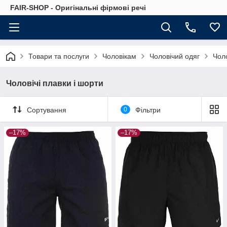
FAIR-SHOP - Оригінальні фірмові речі
Товари та послуги
Чоловікам
Чоловічий одяг
Чоло
Чоловічі плавки і шорти
Сортування
0
Фільтри
–17%
–17%