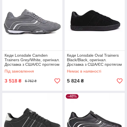
Кеди Lonsdale Camden
Кеди Lonsdale Oval Trainers
Trainers Grey/White, оригінал.
Black/Black, оригінал.
Доставка з США/ЄС протягом
Доставка з США/ЄС протягом
14 днів
14 днів
Під замовлення
Немає в наявності
3 518
5 824
₴
₴
6 762 ₴
–48%