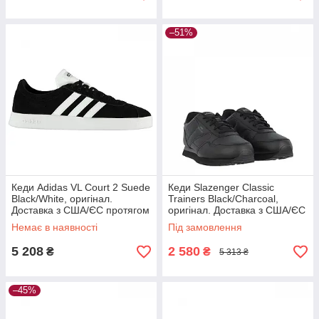
–51%
Кеди Adidas VL Court 2 Suede
Кеди Slazenger Classic
Black/White, оригінал.
Trainers Black/Charcoal,
Доставка з США/ЄС протягом
оригінал. Доставка з США/ЄС
14 днів
протягом 14 днів
Немає в наявності
Під замовлення
5 208
2 580
₴
₴
5 313 ₴
–45%