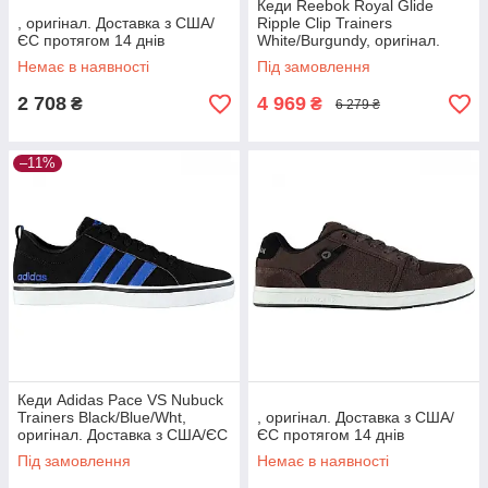
Кеди Reebok Royal Glide
, оригінал. Доставка з США/
Ripple Clip Trainers
ЄС протягом 14 днів
White/Burgundy, оригінал.
Доставка з США/ЄС протягом
Немає в наявності
Під замовлення
14 днів
2 708
4 969
₴
₴
6 279 ₴
–11%
Кеди Adidas Pace VS Nubuck
Trainers Black/Blue/Wht,
, оригінал. Доставка з США/
оригінал. Доставка з США/ЄС
ЄС протягом 14 днів
протягом 14 днів
Під замовлення
Немає в наявності