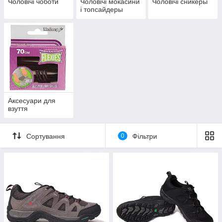
Чоловічі чоботи
Чоловічі мокасини
Чоловічі сникеры
і топсайдеры
Аксесуари для
взуття
Сортування
0
Фільтри