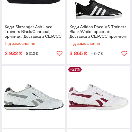
Кеди Slazenger Ash Lace
Кеди Adidas Pace VS Trainers
Trainers Black/Charcoal,
Black/White, оригінал.
оригінал. Доставка з США/ЄС
Доставка з США/ЄС протягом
протягом 14 днів
14 днів
Під замовлення
Під замовлення
2 932
3 865
₴
₴
5 313 ₴
4 347 ₴
–21%