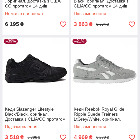
, оригінал. Доставка з США/
Black, оригінал. Доставка з
ЄС протягом 14 днів
США/ЄС протягом 14 днів
Немає в наявності
Під замовлення
6 195
3 863
₴
₴
8 694 ₴
–39%
–21%
Кеди Slazenger Lifestyle
Кеди Reebok Royal Glide
Black/Black, оригінал.
Ripple Suede Trainers
Доставка з США/ЄС протягом
LtGrey/White, оригінал.
14 днів
Доставка з США/ЄС протягом
Під замовлення
Під замовлення
14 днів
3 518
4 969
₴
₴
5 796 ₴
6 279 ₴