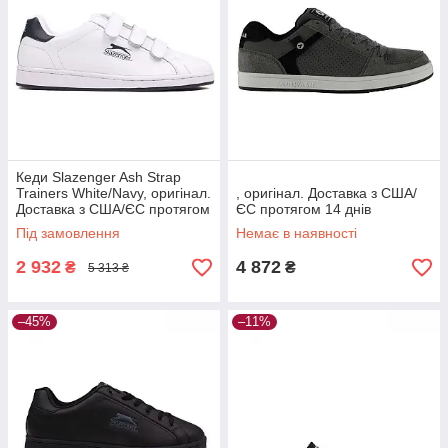
Кеди Slazenger Ash Strap
Trainers White/Navy, оригінал.
, оригінал. Доставка з США/
Доставка з США/ЄС протягом
ЄС протягом 14 днів
14 днів
Під замовлення
Немає в наявності
2 932
4 872
₴
₴
5 313 ₴
–45%
–11%