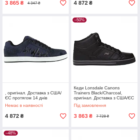
3 865
4 872
₴
₴
4 347 ₴
–50%
Кеди Lonsdale Canons
, оригінал. Доставка з США/
Trainers Black/Charcoal,
ЄС протягом 14 днів
оригінал. Доставка з США/ЄС
протягом 14 днів
Немає в наявності
Під замовлення
4 872
3 863
₴
₴
7 728 ₴
–48%