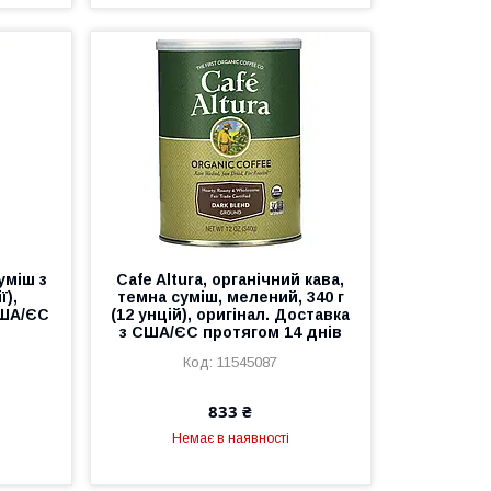
уміш з
Cafe Altura, органічний кава,
ї),
темна суміш, мелений, 340 г
США/ЄС
(12 унцій), оригінал. Доставка
в
з США/ЄС протягом 14 днів
11545087
833 ₴
Немає в наявності