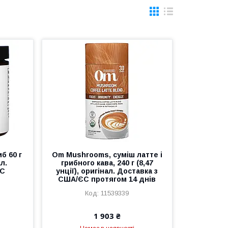
иб 60 г
Om Mushrooms, суміш латте і
ал.
грибного кава, 240 г (8,47
ЄС
унції), оригінал. Доставка з
в
США/ЄС протягом 14 днів
11539339
1 903 ₴