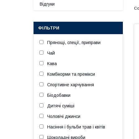
Відгуки
ФІЛЬТРИ
Прянощі, спеції, приправи
Чай
Кава
Комбікорми та премікси
Спортивне харчування
Біодобавки
Дитячі суміші
Чоловічі джинси
Насіння і бульби трав і квітів
Шоколадні вироби