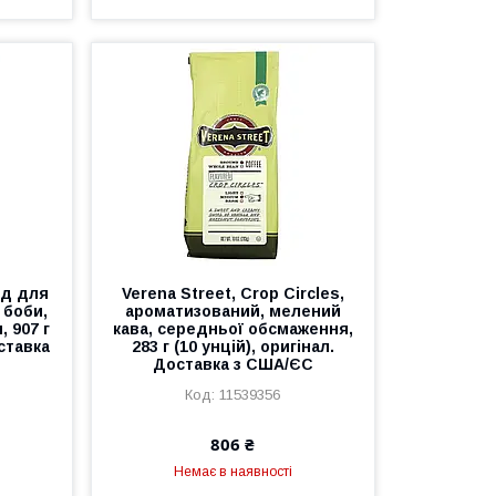
ид для
Verena Street, Crop Circles,
і боби,
ароматизований, мелений
 907 г
кава, середньої обсмаження,
оставка
283 г (10 унцій), оригінал.
Доставка з США/ЄС
11539356
806 ₴
Немає в наявності