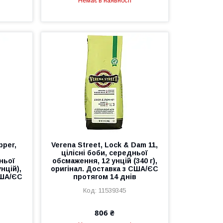
Немає в наявності
pper,
Verena Street, Lock & Dam 11,
цілісні боби, середньої
ньої
обсмаження, 12 унцій (340 г),
нцій),
оригінал. Доставка з США/ЄС
США/ЄС
протягом 14 днів
11539345
806 ₴