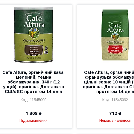
Cafe Altura, органічний кава,
Cafe Altura, органічний
мелений, темна
французька обсмажув
обсмажування, 340 г (12
цільні зерно 10 унцій (
унцій), оригінал. Доставка з
оригінал. Доставка з 
США/ЄС протягом 14 днів
протягом 14 дні
11545090
11545092
1 308 ₴
712 ₴
Під замовлення
Немає в наявності