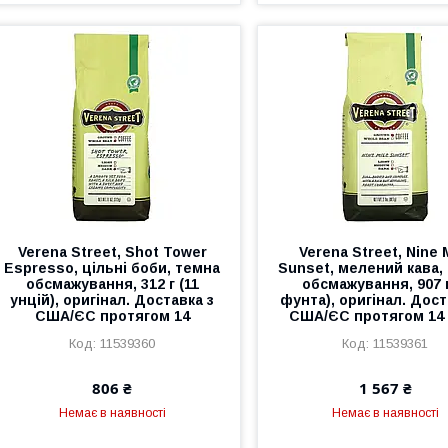
Verena Street, Shot Tower
Verena Street, Nine 
Espresso, цільні боби, темна
Sunset, мелений кава,
обсмажування, 312 г (11
обсмажування, 907 г
унцій), оригінал. Доставка з
фунта), оригінал. Дост
США/ЄС протягом 14
США/ЄС протягом 14 
11539360
11539361
806 ₴
1 567 ₴
Немає в наявності
Немає в наявності