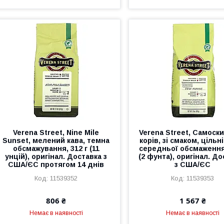
Verena Street, Nine Mile
Verena Street, Самоск
Sunset, мелений кава, темна
корів, зі смаком, цільн
обсмажування, 312 г (11
середньої обсмаження,
унцій), оригінал. Доставка з
(2 фунта), оригінал. Д
США/ЄС протягом 14 днів
з США/ЄС
11539352
11539353
806 ₴
1 567 ₴
Немає в наявності
Немає в наявності