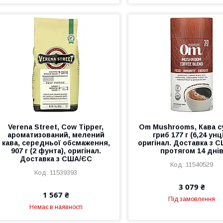
Verena Street, Cow Tipper,
Om Mushrooms, Кава с
ароматизований, мелений
гриб 177 г (6,24 унці
кава, середньої обсмаження,
оригінал. Доставка з 
907 г (2 фунта), оригінал.
протягом 14 дні
Доставка з США/ЄС
11540529
11539393
3 079 ₴
1 567 ₴
Під замовлення
Немає в наявності