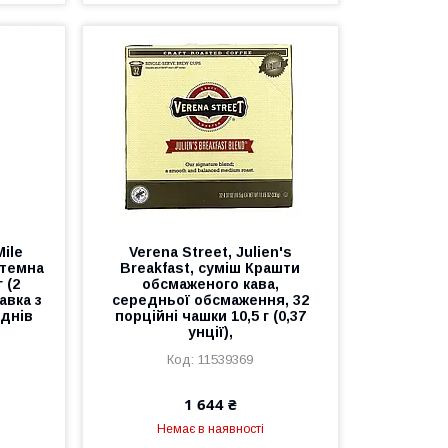
Mile
Verena Street, Julien's
 темна
Breakfast, суміш Крашти
 (2
обсмаженого кава,
авка з
середньої обсмаження, 32
днів
порційні чашки 10,5 г (0,37
унції),
11539369
1 644 ₴
Немає в наявності