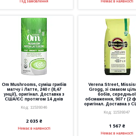
Під замовлення
Немає в наявності
Om Mushrooms, суміш грибів
Verena Street, Missis
матчу і Латте, 240 г (8,47
Grogg, зі смаком ціл
унції), оригінал. Доставка з
бобів, середньо
США/ЄС протягом 14 днів
обсмаження, 907 г (2 ф
оригінал. Доставка з 
11539346
11539347
2 035 ₴
1 567 ₴
Немає в наявності
Немає в наявності