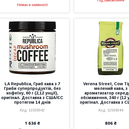
Під замовлення
Немає в наявності
LA Republica, Гриб кава з 7
Verena Street, Cow Ti
Гриби суперпродуктів, без
мелений кава, з
кофеїну, 60 г (2,12 унції),
ароматизатор серед
оригінал. Доставка з США/ЄС
обсмаження, 340 г (12 у
протягом 14 днів
оригінал. Доставка з 
11539342
11539344
1 636 ₴
806 ₴