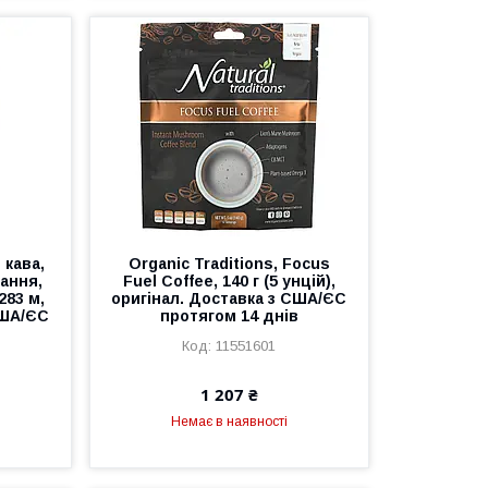
 кава,
Organic Traditions, Focus
ання,
Fuel Coffee, 140 г (5 унцій),
283 м,
оригінал. Доставка з США/ЄС
США/ЄС
протягом 14 днів
в
11551601
1 207 ₴
Немає в наявності