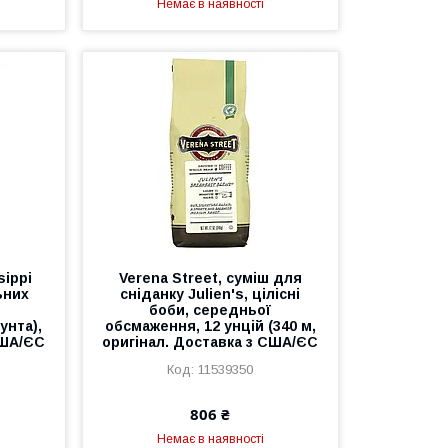
Немає в наявності
sippi
Verena Street, суміш для
ьних
сніданку Julien's, цілісні
ї
боби, середньої
унта),
обсмаження, 12 унцій (340 м,
США/ЄС
оригінал. Доставка з США/ЄС
11539350
806 ₴
Немає в наявності