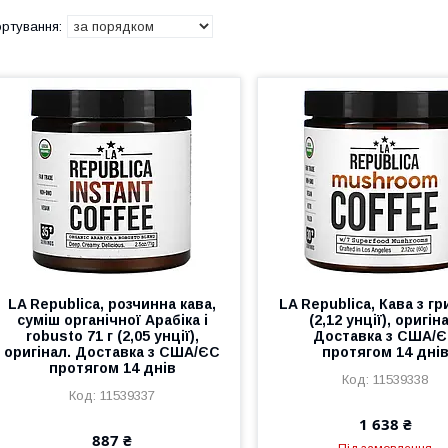
LA Republica, розчинна кава,
LA Republica, Кава з гр
суміш органічної Арабіка і
(2,12 унції), оригін
robusto 71 г (2,05 унції),
Доставка з США/
оригінал. Доставка з США/ЄС
протягом 14 дні
протягом 14 днів
11539338
11539337
1 638 ₴
887 ₴