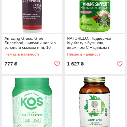
Amazing Grass, Green
NATURELO, Поддержка
Superfood, шипучий напій з
імунітету з бузиною,
зелень зі смаком ягід, 10
вітаміном C + цинком і
таблеток, оригінал. Доставка
ехінацеєю, 60
Немає в наявності
Немає в наявності
з США/ЄС протягом 14 днів
вегетаріанських капсул,
оригінал. Доставка з США/ЄС
777
1 627
₴
₴