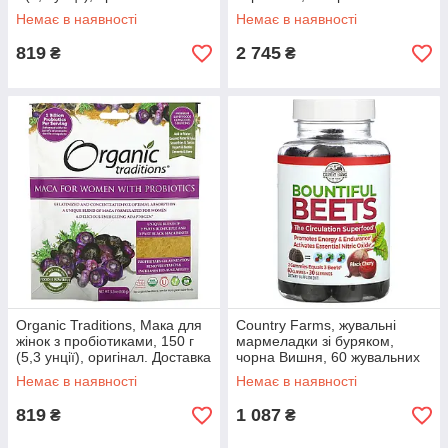
Доставка з США/ЄС протягом
капсул, оригінал. Доставка з
Немає в наявності
Немає в наявності
14 днів
США/ЄС протягом 14
819
2 745
₴
₴
Organic Traditions, Мака для
Country Farms, жувальні
жінок з пробіотиками, 150 г
мармеладки зі буряком,
(5,3 унції), оригінал. Доставка
чорна Вишня, 60 жувальних
з США/ЄС протягом 14 днів
таблеток, оригінал. Доставка
Немає в наявності
Немає в наявності
з США/ЄС протягом 14 днів
819
1 087
₴
₴