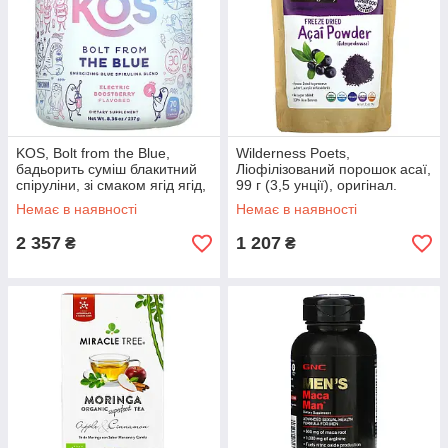
KOS, Bolt from the Blue,
Wilderness Poets,
бадьорить суміш блакитний
Ліофілізований порошок асаї,
спіруліни, зі смаком ягід ягід,
99 г (3,5 унції), оригінал.
237 г (8,36 унції), оригінал.
Доставка з США/ЄС протягом
Немає в наявності
Немає в наявності
Доставка з США/ЄС
14 днів
2 357
1 207
₴
₴