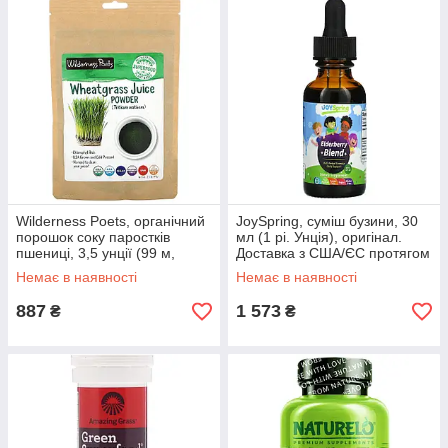
Wilderness Poets, органічний
JoySpring, суміш бузини, 30
порошок соку паростків
мл (1 рі. Унція), оригінал.
пшениці, 3,5 унції (99 м,
Доставка з США/ЄС протягом
оригінал. Доставка з США/ЄС
14 днів
Немає в наявності
Немає в наявності
протягом 14 днів
887
1 573
₴
₴