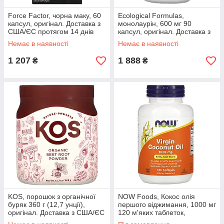
Force Factor, чорна маку, 60
Ecological Formulas,
капсул, оригінал. Доставка з
монолаурін, 600 мг 90
США/ЄС протягом 14 днів
капсул, оригінал. Доставка з
США/ЄС протягом 14 днів
Немає в наявності
Немає в наявності
1 207
1 888
₴
₴
KOS, порошок з органічної
NOW Foods, Кокос олія
буряк 360 г (12,7 унції),
першого віджимання, 1000 мг
оригінал. Доставка з США/ЄС
120 м'яких таблеток,
протягом 14 днів
оригінал. Доставка з США/ЄС