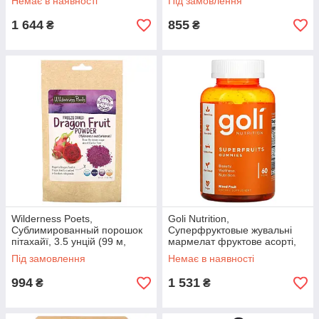
Немає в наявності
Під замовлення
протягом 14 днів
1 644
855
₴
₴
Wilderness Poets,
Goli Nutrition,
Сублимированный порошок
Суперфруктовые жувальні
пітахайї, 3.5 унцій (99 м,
мармелат фруктове асорті,
оригінал. Доставка з США/ЄС
60 шт., оригінал. Доставка з
Під замовлення
Немає в наявності
протягом 14 днів
США/ЄС протягом 14 днів
994
1 531
₴
₴