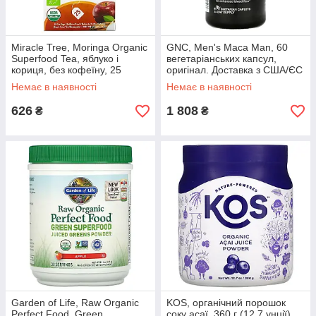
Miracle Tree, Moringa Organic
GNC, Men's Maca Man, 60
Superfood Tea, яблуко і
вегетаріанських капсул,
кориця, без кофеїну, 25
оригінал. Доставка з США/ЄС
чайних пакетиків, 37,5 г (1,32
протягом 14 днів
Немає в наявності
Немає в наявності
унції), оригінал.
626
1 808
₴
₴
Garden of Life, Raw Organic
KOS, органічний порошок
Perfect Food, Green
соку асаї, 360 г (12,7 унції),