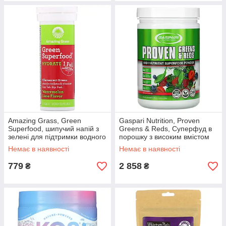
Amazing Grass, Green
Gaspari Nutrition, Proven
Superfood, шипучий напій з
Greens & Reds, Суперфуд в
зелені для підтримки водного
порошку з високим вмістом
балансу, зі смаком кавуна і
поживних речовин, з
Немає в наявності
Немає в наявності
вапно 10 таблеток,
натуральним смаком, 360 г
(12,69
779
2 858
₴
₴