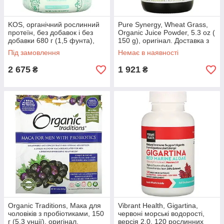
KOS, органічний рослинний
Pure Synergy, Wheat Grass,
протеїн, без добавок і без
Organic Juice Powder, 5.3 oz (
добавки 680 г (1,5 фунта),
150 g), оригінал. Доставка з
оригінал. Доставка з США/ЄС
США/ЄС протягом 14 днів
Під замовлення
Немає в наявності
протягом 14 днів
2 675
1 921
₴
₴
Organic Traditions, Мака для
Vibrant Health, Gigartina,
чоловіків з пробіотиками, 150
червоні морські водорості,
г (5,3 унції), оригінал.
версія 2.0, 120 рослинних