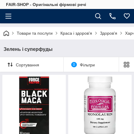
FAIR-SHOP - Оригінальні фірмові речі
Товари та послуги
Краса і здоров'я
Здоров'я
Харч
Зелень і суперфуды
Сортування
0
Фільтри