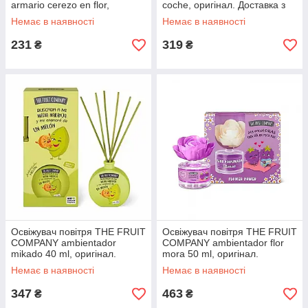
armario cerezo en flor,
coche, оригінал. Доставка з
оригінал. Доставка з США/ЄС
США/ЄС протягом 14 днів
Немає в наявності
Немає в наявності
протягом 14 днів
231
319
₴
₴
Освіжувач повітря THE FRUIT
Освіжувач повітря THE FRUIT
COMPANY ambientador
COMPANY ambientador flor
mikado 40 ml, оригінал.
mora 50 ml, оригінал.
Доставка з США/ЄС протягом
Доставка з США/ЄС протягом
Немає в наявності
Немає в наявності
14 днів
14 днів
347
463
₴
₴