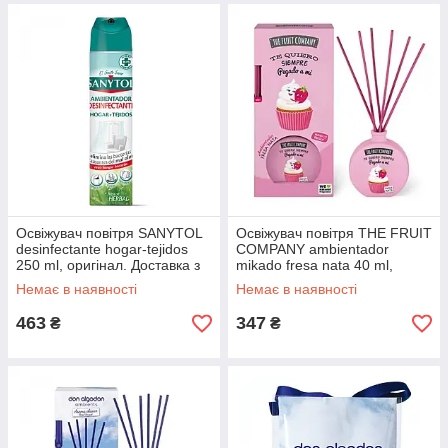
Освіжувач повітря SANYTOL
Освіжувач повітря THE FRUIT
desinfectante hogar-tejidos
COMPANY ambientador
250 ml, оригінал. Доставка з
mikado fresa nata 40 ml,
США/ЄС протягом 14 днів
оригінал. Доставка з США/ЄС
Немає в наявності
Немає в наявності
протягом 14 днів
463
347
₴
₴