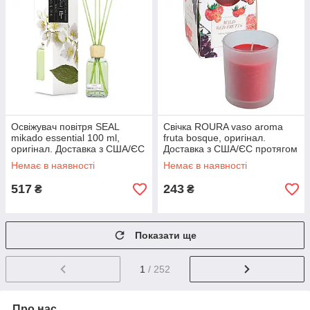
Освіжувач повітря SEAL
Свічка ROURA vaso aroma
mikado essential 100 ml,
fruta bosque, оригінал.
оригінал. Доставка з США/ЄС
Доставка з США/ЄС протягом
протягом 14 днів
14 днів
Немає в наявності
Немає в наявності
517
243
₴
₴
Показати ще
1
/ 252
Про нас