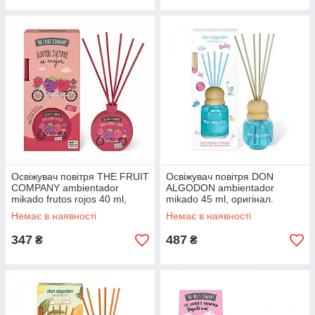
Освіжувач повітря THE FRUIT
Освіжувач повітря DON
COMPANY ambientador
ALGODON ambientador
mikado frutos rojos 40 ml,
mikado 45 ml, оригінал.
оригінал. Доставка з США/ЄС
Доставка з США/ЄС протягом
Немає в наявності
Немає в наявності
протягом 14 днів
14 днів
347
487
₴
₴