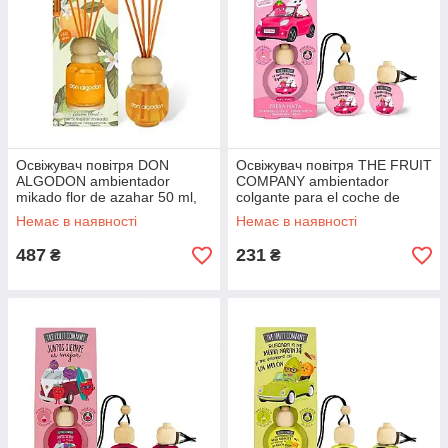
Освіжувач повітря DON
Освіжувач повітря THE FRUIT
ALGODON ambientador
COMPANY ambientador
mikado flor de azahar 50 ml,
colgante para el coche de
оригінал. Доставка з США/ЄС
fresa con nata 40 ml,
Немає в наявності
Немає в наявності
протягом 14 днів
оригінал. Доставка з США/ЄС
487
231
₴
₴