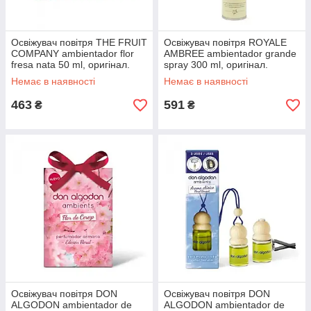
Освіжувач повітря THE FRUIT
Освіжувач повітря ROYALE
COMPANY ambientador flor
AMBREE ambientador grande
fresa nata 50 ml, оригінал.
spray 300 ml, оригінал.
Доставка з США/ЄС протягом
Доставка з США/ЄС протягом
Немає в наявності
Немає в наявності
14 днів
14 днів
463
591
₴
₴
Освіжувач повітря DON
Освіжувач повітря DON
ALGODON ambientador de
ALGODON ambientador de