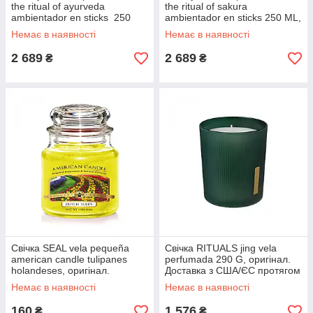
the ritual of ayurveda
the ritual of sakura
ambientador en sticks 250
ambientador en sticks 250 ML,
ML, оригінал. Доставка з
оригінал. Доставка з США/ЄС
Немає в наявності
Немає в наявності
США/ЄС протягом 14 днів
протягом 14 днів
2 689
2 689
₴
₴
Свічка SEAL vela pequeña
Свічка RITUALS jing vela
american candle tulipanes
perfumada 290 G, оригінал.
holandeses, оригінал.
Доставка з США/ЄС протягом
Доставка з США/ЄС протягом
14 днів
Немає в наявності
Немає в наявності
14 днів
160
1 576
₴
₴